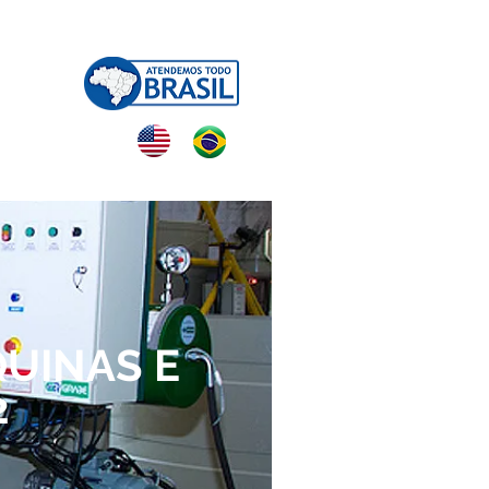
NTATO
UINAS E
2