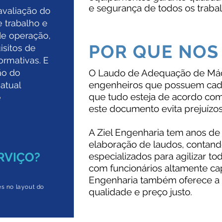
e segurança de todos os traba
avaliação do
 trabalho e
e operação,
POR QUE NOS
isitos de
ormativas. E
ão do
O Laudo de Adequação de Máqu
engenheiros que possuem cad
atual
que tudo esteja de acordo com
e
este documento evita prejuízos
A Ziel Engenharia tem anos de
elaboração de laudos, contan
RVIÇO?
especializados para agilizar t
com funcionários altamente cap
Engenharia também oferece a s
s no layout do
qualidade e preço justo.