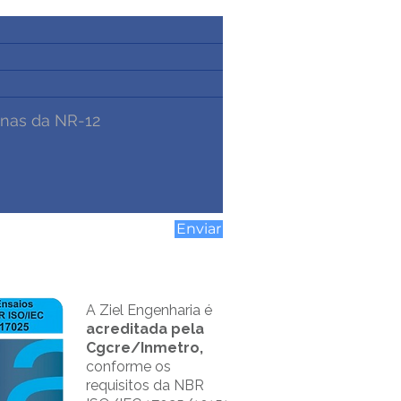
Enviar
A Ziel Engenharia é
acreditada pela
Cgcre/Inmetro,
conforme os
requisitos da NBR