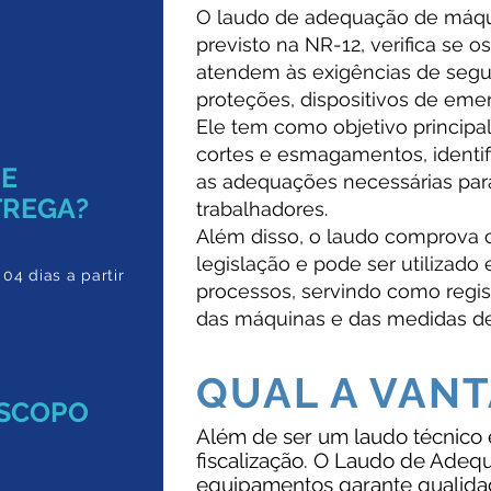
O laudo de adequação de máqu
previsto na NR-12, verifica se
atendem às exigências de segu
proteções, dispositivos de eme
Ele tem como objetivo principa
cortes e esmagamentos, identif
DE
as adequações necessárias para
TREGA?
trabalhadores.
Além disso, o laudo comprova
legislação e pode ser utilizado 
 04 dias a partir
processos, servindo como regis
das máquinas e das medidas d
QUAL A VAN
ESCOPO
Além de ser um laudo técnico 
fiscalização. O Laudo de Ade
equipamentos garante qualida