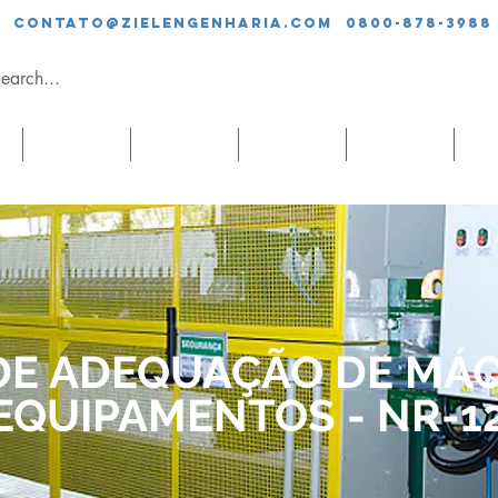
contato@zielengenharia.com 0800-878-3988
SERVIÇOS
EQUIPE
CLIENTES
BLOG
CO
DE ADEQUAÇÃO DE MÁQ
EQUIPAMENTOS - NR-1