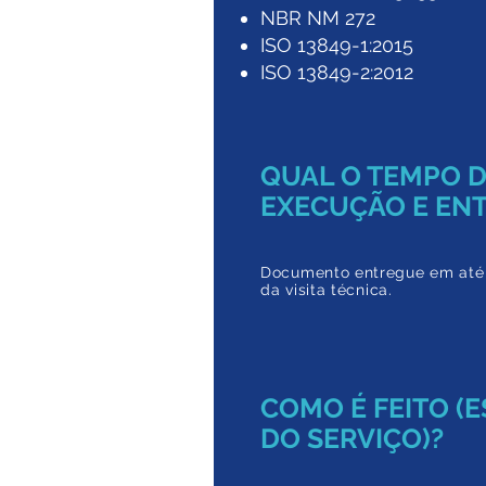
NBR NM 272
ISO 13849-1:2015
ISO 13849-2:2012
QUAL O TEMPO 
EXECUÇÃO E EN
Documento entregue em a
té
da
visita técnica.
COMO É FEITO (
DO SERVIÇO)?