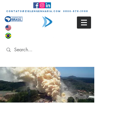
contato@zielengenharia.com 0800-878-3988
APR
Análise Preliminar de
Riscos Industriais e
Ambientais