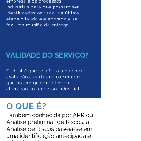
empresa e os processos
industriais para que possam ser
identificados os risco. Na última
etapa o laudo é elaborado e se
faz uma reunião de entrega.
VALIDADE DO SERVIÇO?
O ideal é que seja feita uma nova
avaliação a cada ano ou sempre
que houver qualquer tipo de
alteração no processo industrial.
O QUE É?
Também conhecida por APR ou
Análise preliminar de Riscos, a
Análise de Riscos baseia-se em
uma identificação antecipada e