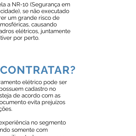
ela a NR-10 (Segurança em
icidade), se não executado
rer um grande risco de
tmosféricas, causando
dros elétricos, juntamente
iver por perto.
 CONTRATAR?
ramento elétrico pode ser
 possuem cadastro no
steja de acordo com as
documento evita prejuízos
ções.
 experiência no segmento
tando somente com