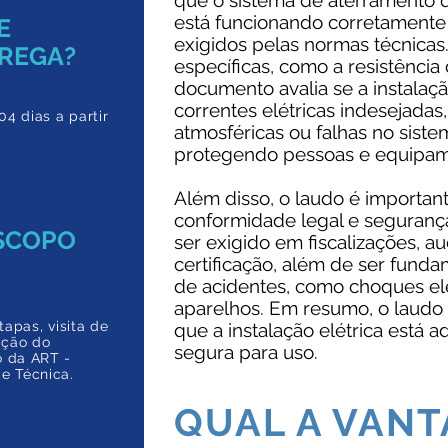
que o sistema de aterramento d
está funcionando corretamente
E
exigidos pelas normas técnica
REGA?
específicas, como a resistência
documento avalia se a instalaçã
correntes elétricas indesejada
04 dias a partir
atmosféricas ou falhas no siste
protegendo pessoas e equipam
Além disso, o laudo é important
conformidade legal e seguranç
ESCOPO
ser exigido em fiscalizações, a
certificação, além de ser fund
de acidentes, como choques elé
aparelhos. Em resumo, o laudo
tapas, visita de
que a instalação elétrica está a
ação do
segura para uso.
o da ART -
e Técnica.
QUAL A VAN