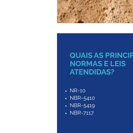
QUAIS AS PRINCI
NORMAS E LEIS
ATENDIDAS?
NR-10
NBR-5410
NBR-5419
NBR-7117