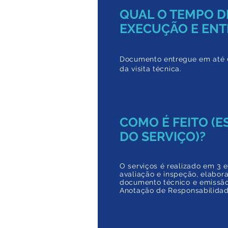
QUAL O TEMPO D
EXECUÇÃO E ENT
Documento entregue em a
té 
da
visita técnica.
COMO É FEITO (
DO SERVIÇO)?
O serviços é realizado em 3 e
avaliação e inspeção, elabor
documento técnico e emissã
Anotação de Responsabilidad