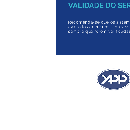
VALIDADE DO SE
Recomenda-se que os sistem
avaliados ao menos uma vez 
sempre que forem verificada
“A Ziel Engenharia pr
qualidade o serviço de e
Prontuário das Instalaçõe
em nossa empresa, se
fornecendo o auxílio t
sanando nossas dúvidas.