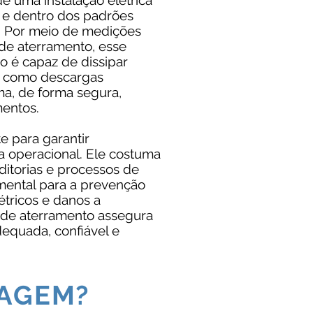
e uma instalação elétrica
 e dentro dos padrões
s. Por meio de medições
 de aterramento, esse
o é capaz de dissipar
s, como descargas
ma, de forma segura,
entos.
e para garantir
a operacional. Ele costuma
uditorias e processos de
amental para a prevenção
tricos e danos a
 de aterramento assegura
dequada, confiável e
TAGEM?