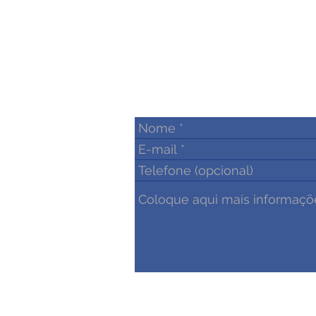
a parceria com a continui
de outros trabalhos. De
recomendamos seus se
Gabriel Souza – Técnico 
do Trabalho