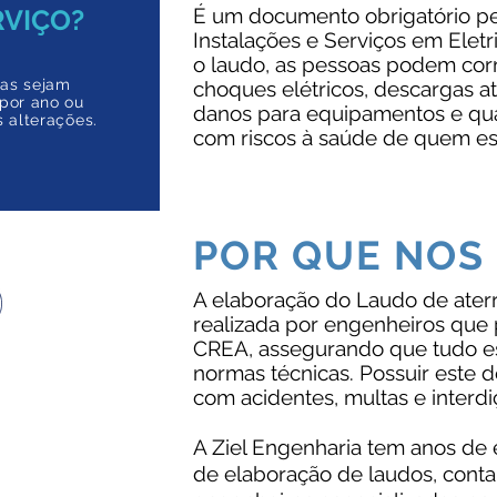
RVIÇO?
É um documento obrigatório p
Instalações e Serviços em Eletr
o laudo, as pessoas podem cor
as sejam
choques elétricos, descargas a
por ano ou
danos para equipamentos e qua
s alterações.
com riscos à saúde de quem est
POR QUE NOS
A elaboração do Laudo de ater
realizada por engenheiros que
CREA, assegurando que tudo e
normas técnicas. Possuir este 
estou com
com acidentes, multas e interdi
laboração de
s Elétricas
mpre nos
A Ziel Engenharia tem anos de
écnico e
de elaboração de laudos, con
 Mantemos a