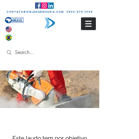
contato@zielengenharia.com 0800-878-3988
LAUDO DE AVALIAÇÃO
DE POEIRAS
Este laudo tem por objetivo