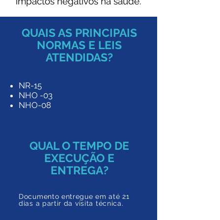
impactos negativos na saúde.
QUAIS AS PRINCIPAIS
NORMAS E LEIS
ATENDIDAS?
NR-15
NHO -03
NHO-08
QUAL O TEMPO DE
EXECUÇÃO E
ENTREGA?
Documento entregue em a
té 21
dias a partir da
visita técnica.