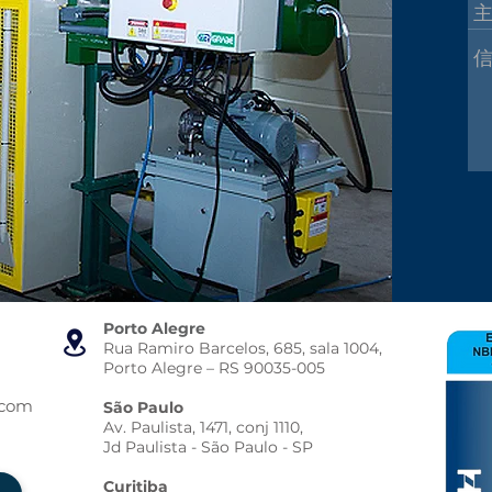
Porto Alegre
Rua Ramiro Barcelos, 685, sala 1004,
Porto Alegre – RS 90035-005
.com
São Paulo
Av. Paulista, 1471, conj 1110,
Jd Paulista - São Paulo - SP
Curitiba