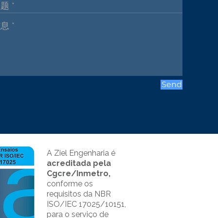
Send
A Ziel Engenharia é
acreditada pela
Cgcre/Inmetro,
conforme os
requisitos da NBR
ISO/IEC 17025/10151,
para o serviço de