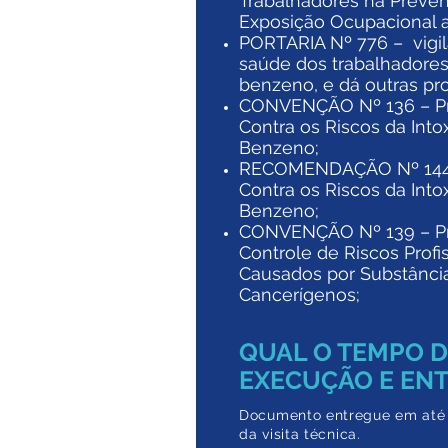
Trabalhadores na Preve
Exposição Ocupacional a
PORTARIA Nº 776 – vigil
saúde dos trabalhadores
benzeno, e dá outras pro
CONVENÇÃO Nº 136 – P
Contra os Riscos da Into
Benzeno;​
RECOMENDAÇÃO Nº 144
Contra os Riscos da Into
Benzeno;​
CONVENÇÃO Nº 139 – P
Controle de Riscos Profi
Causados por Substânci
Cancerígenos;
QUAL O TEMPO 
EXECUÇÃO E EN
Documento entregue em a
té
da
visita técnica.