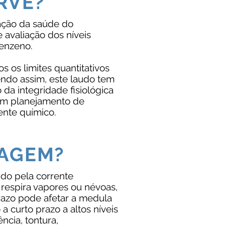
RVE?
ação da saúde do
e avaliação dos níveis
benzeno.
s os limites quantitativos
endo assim, este laudo tem
o da integridade fisiológica
 um planejamento de
ente químico.
TAGEM?
do pela corrente
espira vapores ou névoas,
prazo pode afetar a medula
a curto prazo a altos níveis
cia, tontura,