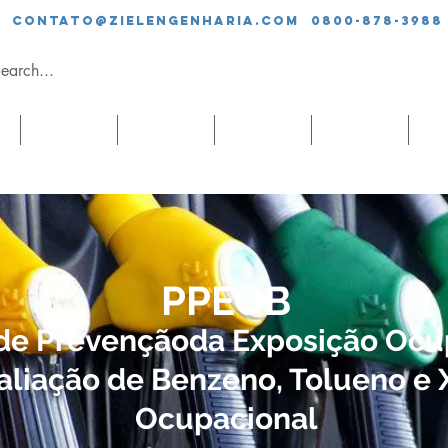
contato@zielengenharia.com 0800-878-3988
SERVIÇOS
EQUIPE
CLIENTES
BLOG
CO
PPEOB
de Prevençãoda Exposição Ocu
aliação de Benzeno, Tolueno e 
Ocupacional