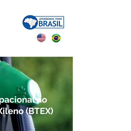
NTATO
pacional ao
Xileno (BTEX)