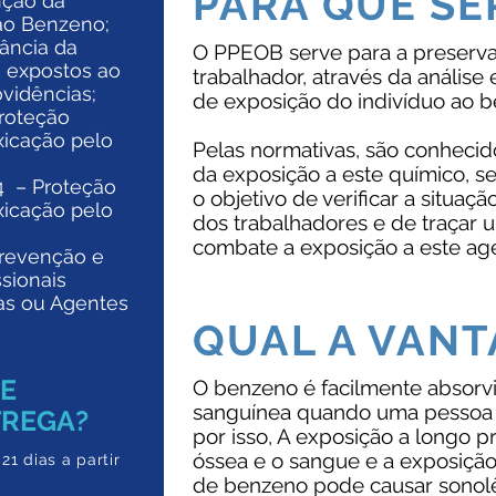
PARA QUE SE
nção da
o Benzeno;​
ância da
O PPEOB serve para a preserv
 expostos ao
trabalhador, através da análise 
vidências;​
de exposição do indivíduo ao 
roteção
xicação pelo
Pelas normativas, são conhecido
da exposição a este químico, s
 – Proteção
o objetivo de verificar a situaçã
xicação pelo
dos trabalhadores e de traçar
combate a exposição a este ag
revenção e
ssionais
as ou Agentes
QUAL A VAN
DE
O benzeno é facilmente absorvi
sanguínea quando uma pessoa r
TREGA?
por isso, A exposição a longo 
óssea e o sangue e a exposição 
 21 dias a partir
de benzeno pode causar sonolên