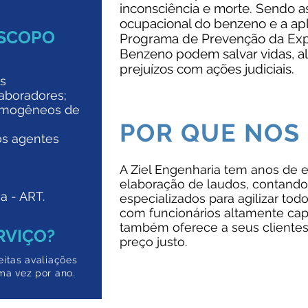
inconsciência e morte. Sendo as
ocupacional do benzeno e a ap
ESCOPO
Programa de Prevenção da Exp
Benzeno podem salvar vidas, al
prejuízos com ações judiciais.
es
aboradores;
homogêneos de
POR QUE NOS
os agentes
A Ziel Engenharia tem anos de 
elaboração de laudos, contand
a - ART.
especializados para agilizar tod
com funcionários altamente capa
também oferece a seus clientes 
RVIÇO?
preço justo.
itas avaliações
ma vez por ano.