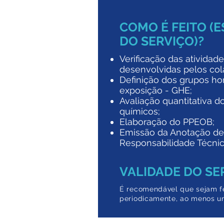
COMO É FEITO (
DO SERVIÇO)?
Verificação das atividad
desenvolvidas pelos col
Definição dos grupos 
exposição - GHE;
Avaliação quantitativa d
químicos;
Elaboração do PPEOB;
Emissão da Anotação de
Responsabilidade Técnic
VALIDADE DO SE
É recomendável que sejam fe
periodicamente, ao menos u