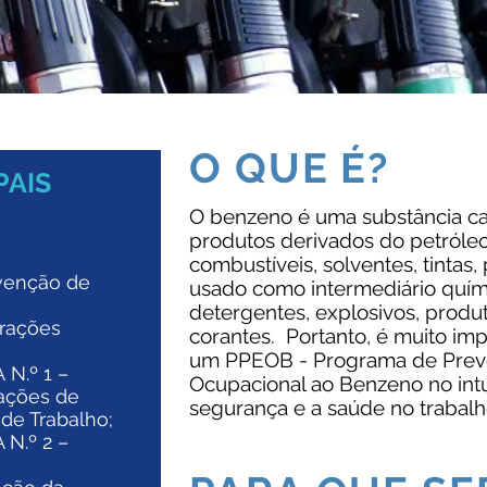
O QUE É?
PAIS
O benzeno é uma substância c
produtos derivados do petróleo 
combustíveis, solventes, tintas
venção de
usado como intermediário quím
detergentes, explosivos, produ
erações
corantes. Portanto, é muito im
um PPEOB - Programa de Prev
N.º 1 –
Ocupacional ao Benzeno no int
ações de
segurança e a saúde no trabalh
e Trabalho;​
N.º 2 –