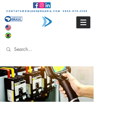
contato@zielengenharia.com 0800-878-3988
LAUDO DE INSPEÇÃO
TERMOGRÁFICA
Termografia por
Termovisor Manual ou